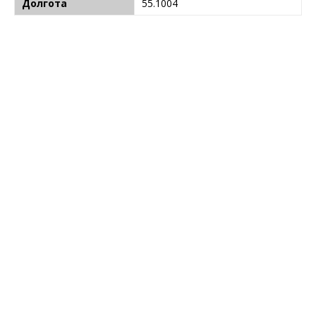
Долгота
55.1004