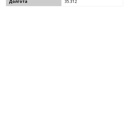
Долгота
35.312