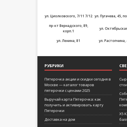
ул. Циолковского, 7/11 7/12
ул. Пугачева, 45, п
пр-кт Вернадского, 89,
ул. Октябрьская
корп.1
ул. Ленина, 81
ул. Растопчина, 
РУБРИКИ
СВ
Пятерочка акции и скидки сегодня в
Сыр
Москве — каталог товаров
сто
пятерочки с ценами 2025
Соб
Выручай карта Пятерочка: как
Пят
получить и активировать карту
ком
Пятерочки
X5 
Доставка на дом
бал