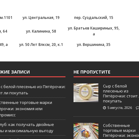
ом.1101
ул. Центральная, 19
пер. Суздальский, 15
ул. Братьев Кашириных, 95,
, 64
ул. Калинина, 58
а
49, а
ул. 50 Лет Влксм, 20, к.1
ул. Вершинина, 35
ЕЖИЕ ЗАПИСИ
НЕ ПРОПУСТИТЕ
Сыр с белой
 с белой плесенью из Пятёрочки:
плесенью из
ит ли покупать
Пятёрочки: стоит
покупать
ственные торговые марки
5 августа, 2026
ёрочки: экономия или
промисс
Клуб: как получать двойные
Собственные
торговые марки
лы и максимальную выгоду
Пятёрочки: эконо