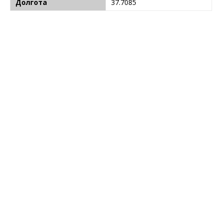
Долгота
37.7085