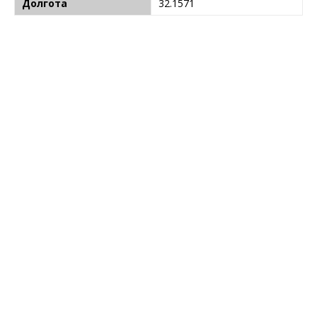
Долгота
32.1571