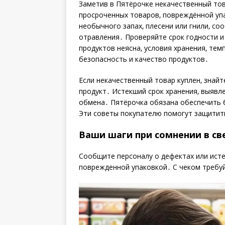
Заметив в Пятёрочке некачественный то
просроченных товаров‚ повреждённой упа
необычного запах‚ плесени или гнили‚ с
отравления․ Проверяйте срок годности и
продуктов неясна‚ условия хранения‚ те
безопасность и качество продуктов․
Если некачественный товар куплен‚ знайт
продукт․ Истекший срок хранения‚ выявл
обмена․ Пятёрочка обязана обеспечить 
Эти советы покупателю помогут защитит
Ваши шаги при сомнении в св
Сообщите персоналу о дефектах или исте
поврежденной упаковкой․ С чеком требу