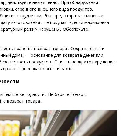
вар‚ действуйте немедленно․ При обнаружении
ковки‚ странного внешнего вида продуктов‚
ообщите сотрудникам․ Это предотвратит пищевые
 дату изготовления․ Не покупайте‚ если маркировка
мпературный режим нарушены․ Обеспечьте
е: есть право на возврат товара․ Сохраните чек и
енный дома‚ — основание для возврата денег или
безопасность продуктов․ Отказ в возврате нарушение․
ь права․ Проверка свежести важна․
ежести
кшем сроке годности․ Не берите товар с
йте возврат товара․