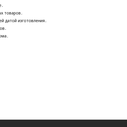
е․
ых товаров․
ей датой изготовления․
ов․
ома․