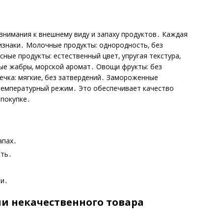
внимания к внешнему виду и запаху продуктов․ Каждая
изнаки․ Молочные продукты: однородность‚ без
сные продукты: естественный цвет‚ упругая текстура‚
сные жабры‚ морской аромат․ Овощи фрукты: без
ыпечка: мягкие‚ без затвердений․ Замороженные
 температурный режим․ Это обеспечивает качество
 покупке․
апах․
сть․
․
чи․
и некачественного товара