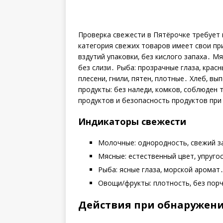
Проверка свежести в Пятёрочке требует 
категория свежих товаров имеет свои пр
вздутий упаковки‚ без кислого запаха․ Мя
без слизи․ Рыба: прозрачные глаза‚ кра
плесени‚ гнили‚ пятен‚ плотные․ Хлеб‚ в
продукты: без наледи‚ комков‚ соблюден
продуктов и безопасность продуктов при
Индикаторы свежести
Молочные: однородность‚ свежий з
Мясные: естественный цвет‚ упруго
Рыба: ясные глаза‚ морской аромат
Овощи/фрукты: плотность‚ без пор
Действия при обнаружени