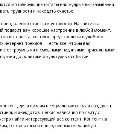
куются мотивирующие цитаты или мудрые высказывания
вать трудности и находить счастье.
 преодолению стресса и усталости. На сайте вы
ый подарит вам хорошее настроение в любой момент.
ы из интернета, которые представлены в удобном
их интернет-трендов — есть все, чтобы вас
ки с остроумными и смешными надписями, прикольными
итуаций до политики и культурных событий.
онтент, делиться им в социальных сетях и создавать
инок и анекдотов. Легкая навигация по сайту с
стро найти интересующий вас контент. Контент на
иям, от животных и повседневных ситуаций до