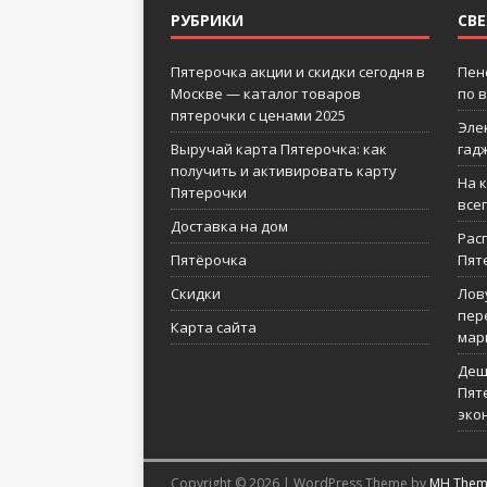
РУБРИКИ
СВ
Пятерочка акции и скидки сегодня в
Пен
Москве — каталог товаров
по 
пятерочки с ценами 2025
Эле
Выручай карта Пятерочка: как
гад
получить и активировать карту
На 
Пятерочки
все
Доставка на дом
Рас
Пятёрочка
Пят
Скидки
Лов
пер
Карта сайта
мар
Деш
Пят
эко
Copyright © 2026 | WordPress Theme by
MH Them