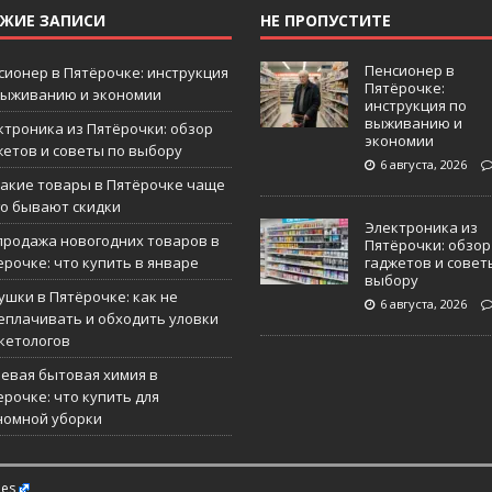
ЕЖИЕ ЗАПИСИ
НЕ ПРОПУСТИТЕ
Пенсионер в
сионер в Пятёрочке: инструкция
Пятёрочке:
выживанию и экономии
инструкция по
выживанию и
ктроника из Пятёрочки: обзор
экономии
жетов и советы по выбору
6 августа, 2026
какие товары в Пятёрочке чаще
го бывают скидки
Электроника из
продажа новогодних товаров в
Пятёрочки: обзор
ерочке: что купить в январе
гаджетов и совет
выбору
ушки в Пятёрочке: как не
6 августа, 2026
еплачивать и обходить уловки
кетологов
евая бытовая химия в
ерочке: что купить для
номной уборки
es